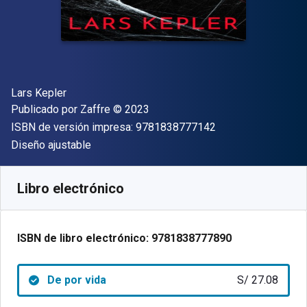
Autor(es)
Lars Kepler
Editor
Copyright
Publicado por
Zaffre
© 2023
"ISBN-13 9781838
ISBN de versión impresa:
9781838777142
Formato
Diseño ajustable
Disponible en
S/
27.08
PEN
SKU:
9781838777890
Libro electrónico
ISBN de libro electrónico:
9781838777890
De por vida
S/ 27.08