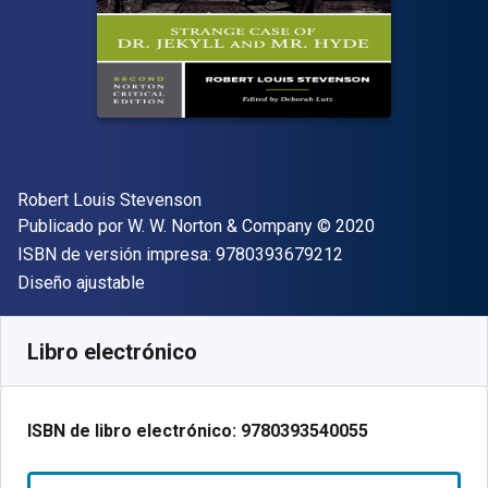
Autor(es)
Robert Louis Stevenson
Editor
Copyright
Publicado por
W. W. Norton & Company
© 2020
"ISBN-13 9780393
ISBN de versión impresa:
9780393679212
Formato
Diseño ajustable
Disponible en
S/
38.79
PEN
SKU:
9780393540055
Libro electrónico
ISBN de libro electrónico:
9780393540055