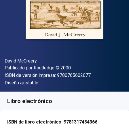
Autor(es)
David McCreery
Editor
Copyright
Publicado por
Routledge
© 2000
"ISBN-13 9780765
ISBN de versión impresa:
9780765602077
Formato
Diseño ajustable
Disponible en
S/
104.31
PEN
SKU:
9781317454366R180
Libro electrónico
ISBN de libro electrónico:
9781317454366