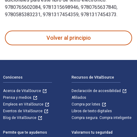
9780765602084, 9781315698946, 9780765637840,
9780585383231, 9781317454359, 9781317454373.
The Sweat of Their Brow: A History of Work in Latin America
Volver al principio
Navegación de pie de página
Conócenos
Recursos de VitalSource
Acerca de VitalSource
Declaración de accesibilidad
Prensa y medios
Afiliados
Empleos en VitalSource
Compra por lotes
Eventos de VitalSource
Libros de texto digitales
Blog de VitalSource
Compra segura. Compra inteligente
Permite que te ayudemos
Valoramos tu seguridad