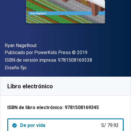
Autor(es)
Ryan Nagelhout
Editor
Copyright
Publicado por
PowerKids Press
© 2019
"ISBN-13 9781508
ISBN de versión impresa:
9781508169338
Formato
Diseño fijo
Disponible en
S/
79.92
PEN
SKU:
9781508169345
Libro electrónico
ISBN de libro electrónico:
9781508169345
De por vida
S/ 79.92