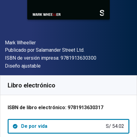
Autor(es)
Mark Wheeller
Editor
Publicado por
Salamander Street Ltd.
"ISBN-13 9781913
ISBN de versión impresa:
9781913630300
Formato
Diseño ajustable
Disponible en
S/
54.02
PEN
SKU:
9781913630317
Libro electrónico
ISBN de libro electrónico:
9781913630317
De por vida
S/ 54.02