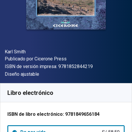
Autor(es)
Karl Smith
Editor
Publicado por
Cicerone Press
"ISBN-13 9781852
ISBN de versión impresa:
9781852844219
Formato
Diseño ajustable
Disponible en
S/
58.50
PEN
SKU:
9781849656184
Libro electrónico
ISBN de libro electrónico:
9781849656184