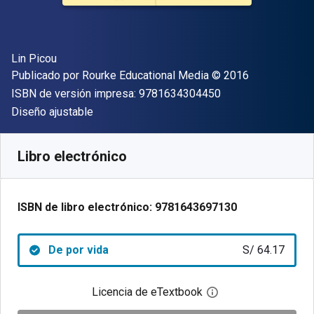
Autor(es)
Lin Picou
Editor
Copyright
Publicado por
Rourke Educational Media
© 2016
"ISBN-13 9781634
ISBN de versión impresa:
9781634304450
Formato
Diseño ajustable
Disponible en
S/
64.17
PEN
SKU:
9781643697130
Libro electrónico
ISBN de libro electrónico:
9781643697130
De por vida
S/ 64.17
Licencia de eTextbook
Abre el cuadro de di