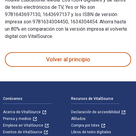
de texto electrónicos de TV, Yes or No son
9781643697130, 1643697137 y los ISBN de versión
impresa son 9781634304450, 1634304454. Ahorra hasta
un 80% en comparación con la versión impresa al volverte
digital con VitalSource.
TV, Yes or No fue escrito por Lin Picou y publicado por Rour
Volver al principio
Navegación de pie de página
Conócenos
Recursos de VitalSource
Acerca de VitalSource
Declaración de accesibilidad
Prensa y medios
Afiliados
Empleos en VitalSource
Compra por lotes
Eventos de VitalSource
Libros de texto digitales