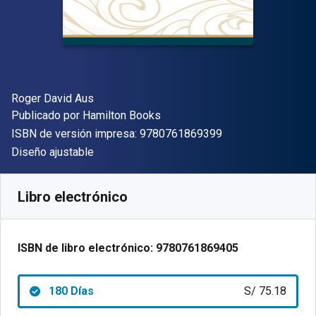
Autor(es)
Roger David Aus
Editor
Publicado por
Hamilton Books
"ISBN-13 9780761
ISBN de versión impresa:
9780761869399
Formato
Diseño ajustable
Disponible en
S/
75.18
PEN
SKU:
9780761869405R180
Libro electrónico
ISBN de libro electrónico:
9780761869405
180 Días
S/ 75.18