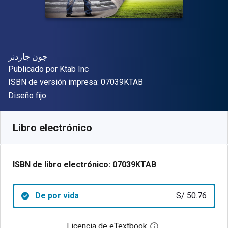
Autor(es)
جون جاردنر
Editor
Publicado por
Ktab Inc
"ISBN-13 07039KTAB"
ISBN de versión impresa:
07039KTAB
Formato
Diseño fijo
Disponible en
S/
50.76
PEN
SKU:
07039KTAB
Libro electrónico
ISBN de libro electrónico:
07039KTAB
De por vida
S/ 50.76
Licencia de eTextbook
Abre el cuadro de di