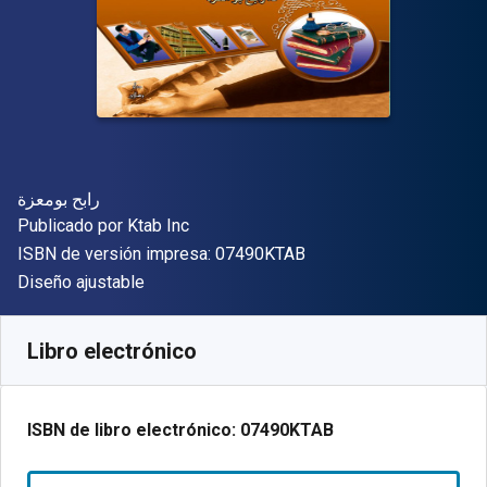
Autor(es)
رابح بومعزة
Editor
Publicado por
Ktab Inc
"ISBN-13 07490KTAB"
ISBN de versión impresa:
07490KTAB
Formato
Diseño ajustable
Disponible en
S/
71.14
PEN
SKU:
07490KTAB
Libro electrónico
ISBN de libro electrónico:
07490KTAB