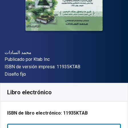
Autor(es)
محمد السادات
Editor
Publicado por
Ktab Inc
"ISBN-13 11935KTAB"
ISBN de versión impresa:
11935KTAB
Formato
Diseño fijo
Disponible en
S/
101.56
PEN
SKU:
11935KTAB
Libro electrónico
ISBN de libro electrónico:
11935KTAB