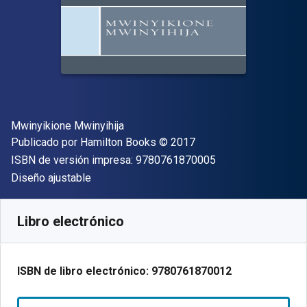
Autor(es)
Mwinyikione Mwinyihija
Editor
Copyright
Publicado por
Hamilton Books
© 2017
"ISBN-13 9780761
ISBN de versión impresa:
9780761870005
Formato
Diseño ajustable
Disponible en
S/
188.22
PEN
SKU:
9780761870012R180
Libro electrónico
ISBN de libro electrónico:
9780761870012