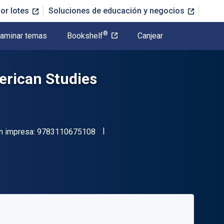
or lotes
Soluciones de educación y negocios
®
aminar temas
Bookshelf
Canjear
erican Studies
"ISBN-13 9783110675108"
n impresa:
9783110675108