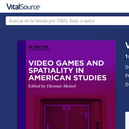
Buscar en la tienda por ISBN, título o autor
Saltar al contenido principal
1
A
D
Ed
P
F
D
D
S