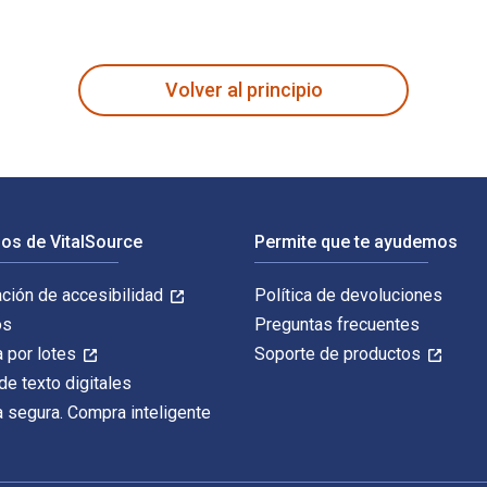
ición fue escrito por Dietmar Meinel y publicado por De Gruyte
Volver al principio
os de VitalSource
Permite que te ayudemos
ación de accesibilidad
Política de devoluciones
os
Preguntas frecuentes
 por lotes
Soporte de productos
de texto digitales
 segura. Compra inteligente