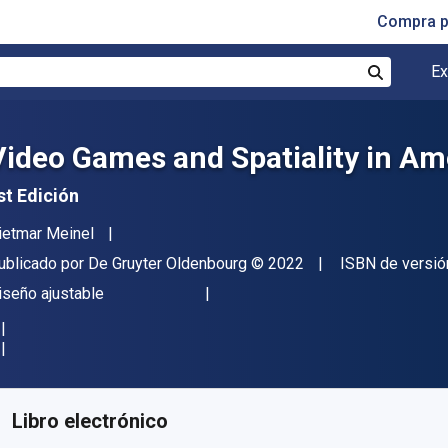
Compra p
Ex
Buscar
Video Games and Spatiality in Am
st Edición
utor(es)
ietmar Meinel
itor
Copyright
ublicado por
De Gruyter Oldenbourg
© 2022
ISBN de versió
ormato
iseño ajustable
isponible en
S/
318.30
PEN
KU:
9783110675238
Libro electrónico