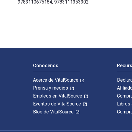
9783110675184, 9783111353302.
Video Games and Spatiality in American Studies 1st Ed
Navegación de pie de página
Conócenos
Recurs
Acerca de VitalSource
Declar
Prensa y medios
Afiliad
Empleos en VitalSource
Compra
Eventos de VitalSource
Libros 
Blog de VitalSource
Compra