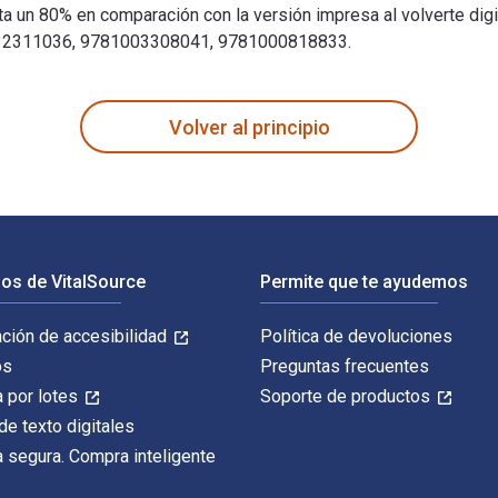
n 80% en comparación con la versión impresa al volverte digit
781032311036, 9781003308041, 9781000818833.
gion: The Terroristization of Xinjiang 1st Edición fue escrito
Volver al principio
os de VitalSource
Permite que te ayudemos
ación de accesibilidad
Política de devoluciones
os
Preguntas frecuentes
 por lotes
Soporte de productos
de texto digitales
 segura. Compra inteligente