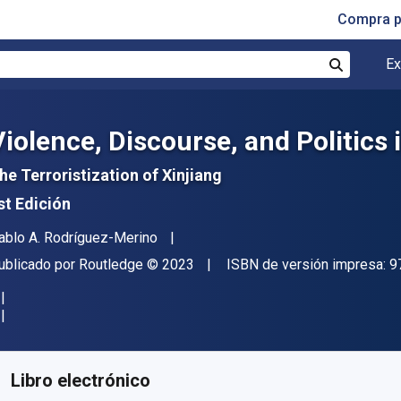
Compra p
Ex
Buscar
Violence, Discourse, and Politics
he Terroristization of Xinjiang
st Edición
utor(es)
ablo A. Rodríguez-Merino
itor
Copyright
ublicado por
Routledge
© 2023
ISBN de versión impresa:
9
isponible en
S/
108.03
PEN
KU:
9781000818871R180
Libro electrónico