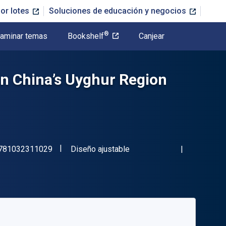
or lotes
Soluciones de educación y negocios
®
aminar temas
Bookshelf
Canjear
 in China’s Uyghur Region
"ISBN-13 9781032311029"
Formato
781032311029
Diseño ajustable