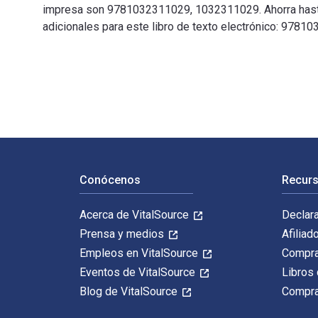
impresa son 9781032311029, 1032311029. Ahorra hasta u
adicionales para este libro de texto electrónico: 9
Violence, Discourse, and Politics in China’s Uyghur Re
Navegación de pie de página
Conócenos
Recurs
Acerca de VitalSource
Declar
Prensa y medios
Afiliad
Empleos en VitalSource
Compra
Eventos de VitalSource
Libros 
Blog de VitalSource
Compra