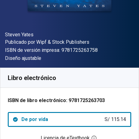
Autor(es)
Steven Yates
Editor
Publicado por
Wipf & Stock Publishers
"ISBN-13 9781725
ISBN de versión impresa:
9781725263758
Formato
Diseño ajustable
Disponible en
S/
115.14
PEN
SKU:
9781725263703
Libro electrónico
ISBN de libro electrónico:
9781725263703
De por vida
S/ 115.14
Licencia de eTextbook
Abre el cuadro de di