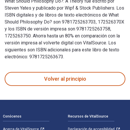
What Should Philosophy Do?: A Theory fue escrito por
Steven Yates y publicado por Wipf & Stock Publishers. Los
ISBN digitales y de libros de texto electrónicos de What
Should Philosophy Do? son 9781725263703, 172526370X
y los ISBN de versión impresa son 9781725263758,
1725263750. Ahorra hasta un 80% en comparación con la
versión impresa al volverte digital con VitalSource. Los
siguientes son ISBN adicionales para este libro de texto
electrónico: 9781725263673.
What Should Philosophy Do?: A Theory fue escrito por Steven
Volver al principio
Navegación de pie de página
Conócenos
Recursos de VitalSource
Acerca de VitalSource
Declaración de accesibilidad