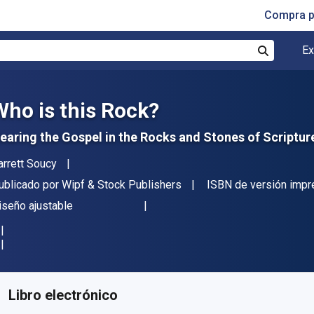
Compra p
Ex
Buscar
Who is this Rock?
earing the Gospel in the Rocks and Stones of Scriptur
utor(es)
arrett Soucy
itor
ublicado por
Wipf & Stock Publishers
ISBN de versión impr
ormato
iseño ajustable
isponible en
S/
57.57
PEN
KU:
9781498245326
Libro electrónico