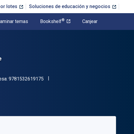
or lotes
Soluciones de educación y negocios
®
aminar temas
Bookshelf
Canjear
e
"ISBN-13 9781532619175"
esa:
9781532619175