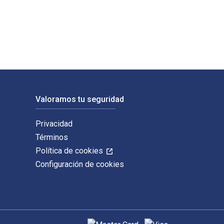
 por Wipf & Stock Publishers. Los ISBN digitales y de libros d
Valoramos tu seguridad
Privacidad
Términos
Política de cookies
Configuración de cookies
Métodos de pago admitidos