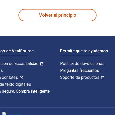
 Stones of Scripture fue escrito por Garrett Soucy y publicado
Volver al principio
os de VitalSource
Permite que te ayudemos
ación de accesibilidad
Política de devoluciones
os
Preguntas frecuentes
 por lotes
Soporte de productos
de texto digitales
 segura. Compra inteligente