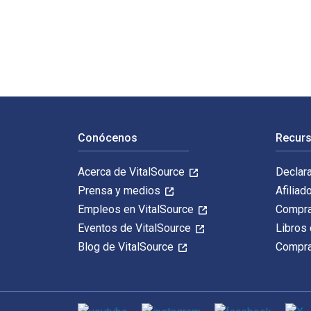
Who is this Rock?: Hearing the Gospel in the Rocks and
Navegación de pie de página
Conócenos
Recurs
Acerca de VitalSource
Declar
Prensa y medios
Afiliad
Empleos en VitalSource
Compra
Eventos de VitalSource
Libros 
Blog de VitalSource
Compra
Medios de comunicación social