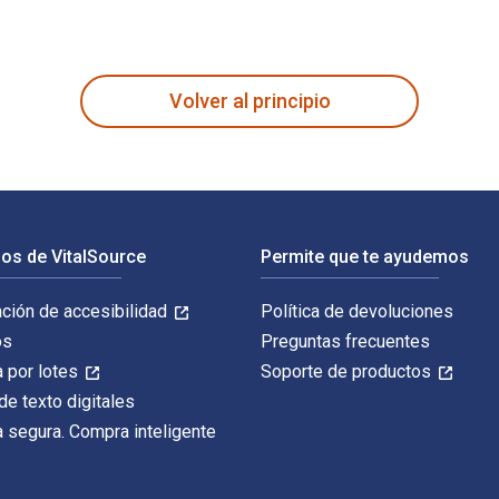
 por David McIntee; Lesley McIntee y publicado por Osprey Publ
Volver al principio
os de VitalSource
Permite que te ayudemos
ación de accesibilidad
Política de devoluciones
os
Preguntas frecuentes
 por lotes
Soporte de productos
de texto digitales
 segura. Compra inteligente