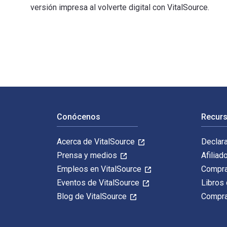
versión impresa al volverte digital con VitalSource.
Wizards: From Merlin to Faust 1st Edición fue escrito
Navegación de pie de página
Conócenos
Recurs
Acerca de VitalSource
Declar
Prensa y medios
Afiliad
Empleos en VitalSource
Compra
Eventos de VitalSource
Libros 
Blog de VitalSource
Compra