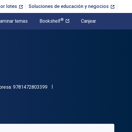
or lotes
Soluciones de educación y negocios
®
aminar temas
Bookshelf
Canjear
"ISBN-13 9781472803399"
presa:
9781472803399