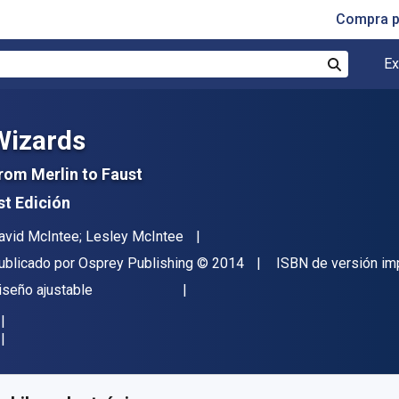
Compra p
Ex
Buscar
Wizards
rom Merlin to Faust
st Edición
utor(es)
avid McIntee; Lesley McIntee
itor
Copyright
ublicado por
Osprey Publishing
© 2014
ISBN de versión im
ormato
iseño ajustable
isponible en
S/
48.63
PEN
KU:
9781472809094