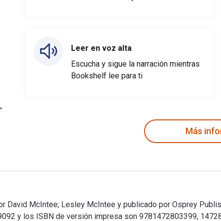
Leer en voz alta
Escucha y sigue la narración mientras
Bookshelf lee para ti
Más inf
por David McIntee; Lesley McIntee y publicado por Osprey Publish
092 y los ISBN de versión impresa son 9781472803399, 147280