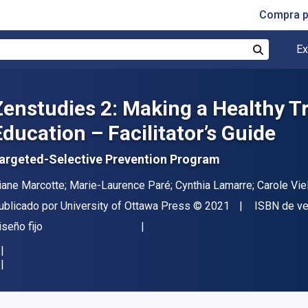
Compra p
Ex
Buscar
Zenstudies 2: Making a Healthy Tr
Education – Facilitator’s Guide
argeted-Selective Prevention Program
utor(es)
iane Marcotte; Marie-Laurence Paré; Cynthia Lamarre; Carole Vie
itor
Copyright
ublicado por
University of Ottawa Press
© 2021
ISBN de ve
ormato
iseño fijo
isponible en
S/
33.83
PEN
KU:
9780776629629