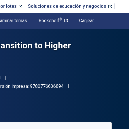
or lotes
Soluciones de educación y negocios
®
aminar temas
Bookshelf
Canjear
ansition to Higher
l
"ISBN-13 9780776636894"
rsión impresa:
9780776636894