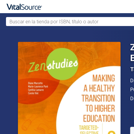
Buscar en la tienda por ISBN, título o autor
Saltar al contenido principal
T
A
D
Ed
P
F
D
D
S