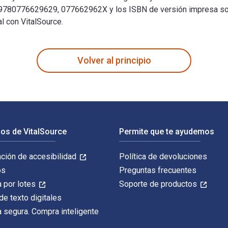
 son 9780776629629, 077662962X y los ISBN de versión impresa
l con VitalSource.
ucation – Facilitator’s Guide: Targeted-Selective Prevention Pr
Volver al principio
os de VitalSource
Permite que te ayudemos
ación de accesibilidad
Política de devoluciones
os
Preguntas frecuentes
 por lotes
Soporte de productos
de texto digitales
 segura. Compra inteligente