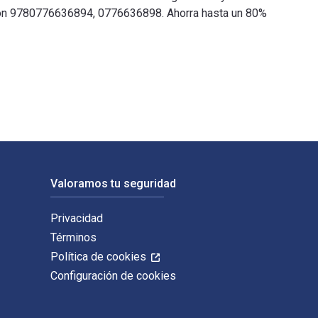
 son 9780776636894, 0776636898. Ahorra hasta un 80%
ogram fue escrito por Diane Marcotte; Marie-Laurence Paré; Cynt
Valoramos tu seguridad
Privacidad
Términos
Política de cookies
Configuración de cookies