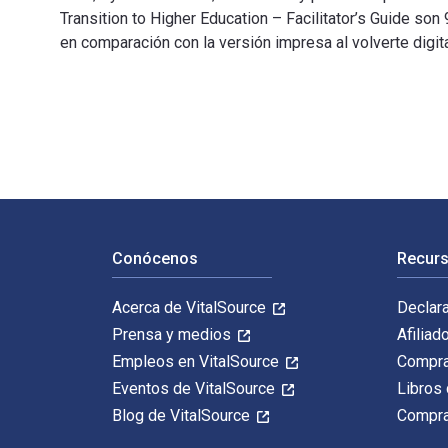
Transition to Higher Education – Facilitator’s Guide
en comparación con la versión impresa al volverte digita
Zenstudies 2: Making a Healthy Transition to Higher Ed
Navegación de pie de página
Conócenos
Recurs
Acerca de VitalSource
Declar
Prensa y medios
Afiliad
Empleos en VitalSource
Compra
Eventos de VitalSource
Libros 
Blog de VitalSource
Compra