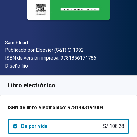
Autor(es)
Sam Stuart
Editor
Copyright
Publicado por
Elsevier (S&T)
© 1992
"ISBN-13 9781856
ISBN de versión impresa:
9781856171786
Formato
Diseño fijo
Disponible en
S/
108.28
PEN
SKU:
9781483194004
Libro electrónico
ISBN de libro electrónico:
9781483194004
De por vida
S/ 108.28